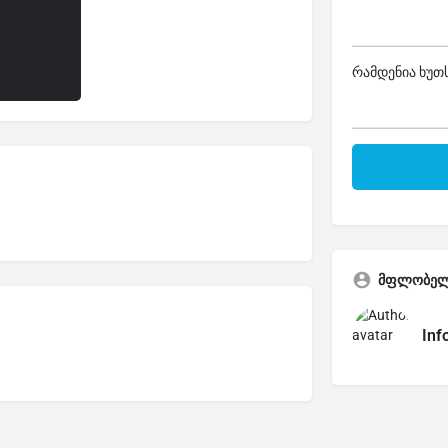
რამდენია ხუთს
მფლობე
Inf