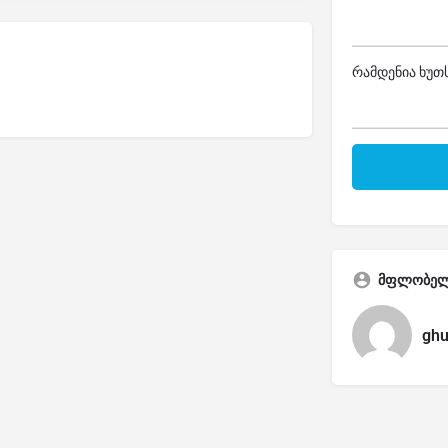
რამდენია ხუთს
მფლობე
ghu