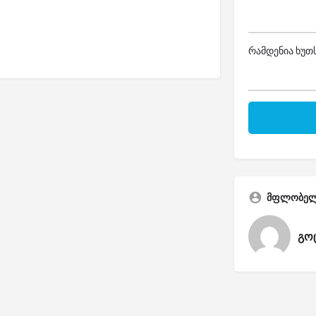
რამდენია ხუთს
მფლობე
გო