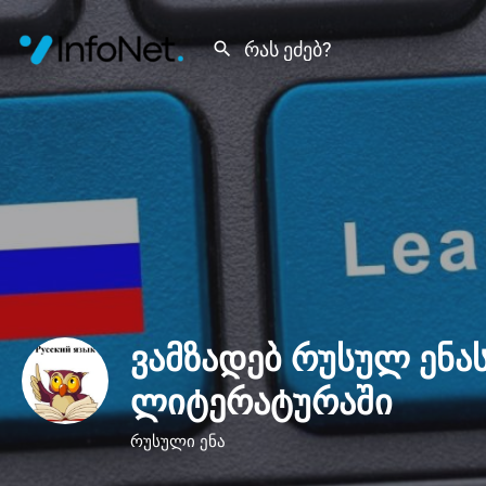
ვამზადებ რუსულ ენა
ლიტერატურაში
რუსული ენა