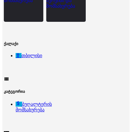
ქალაქი
თბილისი
კატეგორია
ბუღალტერის
მომსახურება