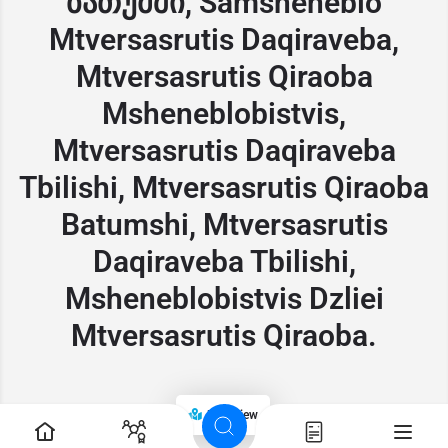
ბათუმში, Samsheneblo
Mtversasrutis Daqiraveba,
Mtversasrutis Qiraoba
Msheneblobistvis,
Mtversasrutis Daqiraveba
Tbilishi, Mtversasrutis Qiraoba
Batumshi, Mtversasrutis
Daqiraveba Tbilishi,
Msheneblobistvis Dzliei
Mtversasrutis Qiraoba.
Map view