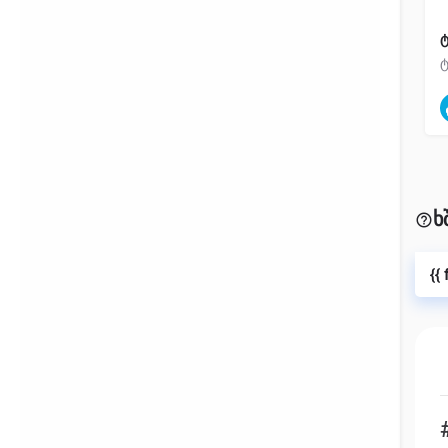
უკან
ტ
ხ
{{
{{label}}
{{locationDetails}}