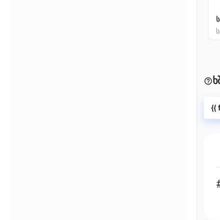
უკან
ს
ხ
{{
{{label}}
{{locationDetails}}