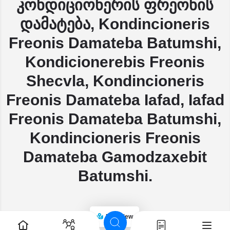
კონდიციონერის ფრეონის
დამატება, Kondincioneris
Freonis Damateba Batumshi,
Kondicionerebis Freonis
Shecvla, Kondincioneris
Freonis Damateba Iafad, Iafad
Freonis Damateba Batumshi,
Kondincioneris Freonis
Damateba Gamodzaxebit
Batumshi.
Map view